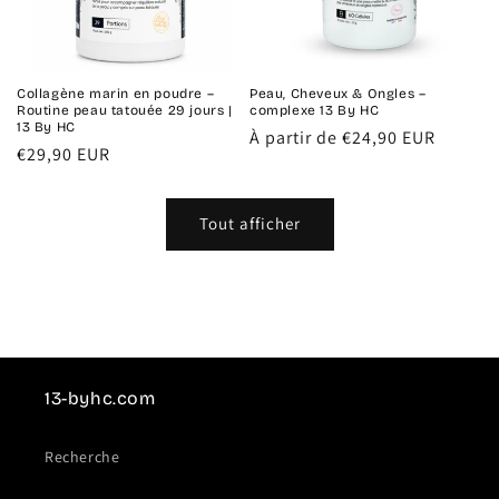
Collagène marin en poudre –
Peau, Cheveux & Ongles –
Routine peau tatouée 29 jours |
complexe 13 By HC
13 By HC
Prix
À partir de €24,90 EUR
Prix
€29,90 EUR
habituel
habituel
Tout afficher
13-byhc.com
Recherche