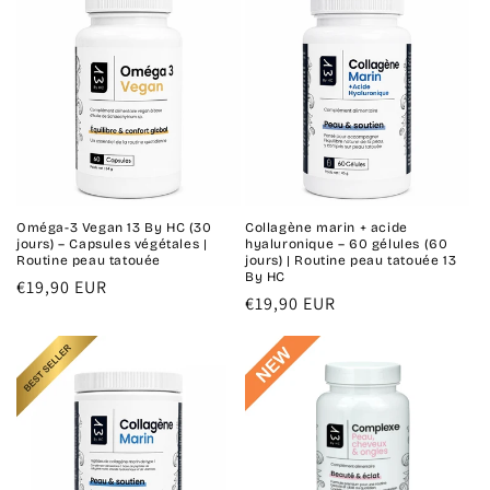
Oméga-3 Vegan 13 By HC (30
Collagène marin + acide
jours) – Capsules végétales |
hyaluronique – 60 gélules (60
Routine peau tatouée
jours) | Routine peau tatouée 13
By HC
Prix
€19,90 EUR
Prix
€19,90 EUR
habituel
habituel