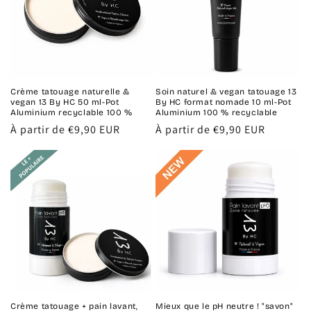
Crème tatouage naturelle &
Soin naturel & vegan tatouage 13
vegan 13 By HC 50 ml-Pot
By HC format nomade 10 ml-Pot
Aluminium recyclable 100 %
Aluminium 100 % recyclable
Prix
À partir de €9,90 EUR
Prix
À partir de €9,90 EUR
habituel
habituel
Crème tatouage + pain lavant,
Mieux que le pH neutre ! "savon"