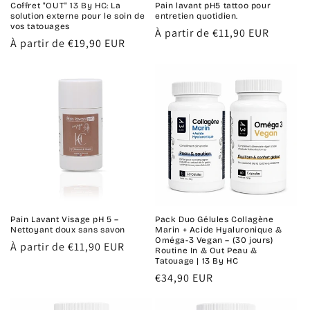
Coffret "OUT" 13 By HC: La
Pain lavant pH5 tattoo pour
solution externe pour le soin de
entretien quotidien.
vos tatouages
Prix
À partir de €11,90 EUR
Prix
À partir de €19,90 EUR
habituel
habituel
Pain Lavant Visage pH 5 –
Pack Duo Gélules Collagène
Nettoyant doux sans savon
Marin + Acide Hyaluronique &
Oméga-3 Vegan – (30 jours)
Prix
À partir de €11,90 EUR
Routine In & Out Peau &
habituel
Tatouage | 13 By HC
Prix
€34,90 EUR
habituel