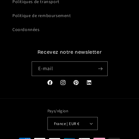
Politiques de transport
Politique de remboursement
Coordonnées
Recevez notre newsletter
E-mail
Facebook
Instagram
Pinterest
Translation
missing:
fr.general.social.links.link
Pays/région
France | EUR €
Moyens