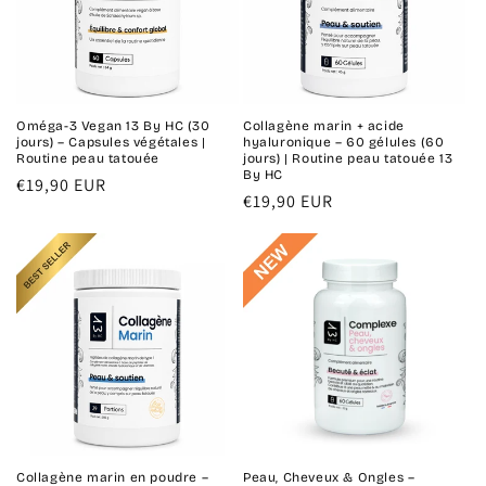
Oméga-3 Vegan 13 By HC (30
Collagène marin + acide
jours) – Capsules végétales |
hyaluronique – 60 gélules (60
Routine peau tatouée
jours) | Routine peau tatouée 13
By HC
Prix
€19,90 EUR
Prix
€19,90 EUR
habituel
habituel
Collagène marin en poudre –
Peau, Cheveux & Ongles –