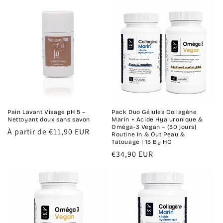
Pain Lavant Visage pH 5 –
Pack Duo Gélules Collagène
Nettoyant doux sans savon
Marin + Acide Hyaluronique &
Oméga-3 Vegan – (30 jours)
Prix
À partir de €11,90 EUR
Routine In & Out Peau &
habituel
Tatouage | 13 By HC
Prix
€34,90 EUR
habituel