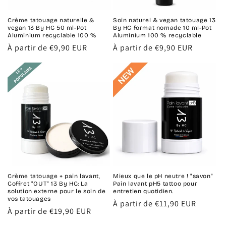
Crème tatouage naturelle &
Soin naturel & vegan tatouage 13
vegan 13 By HC 50 ml-Pot
By HC format nomade 10 ml-Pot
Aluminium recyclable 100 %
Aluminium 100 % recyclable
Prix
À partir de €9,90 EUR
Prix
À partir de €9,90 EUR
habituel
habituel
Crème tatouage + pain lavant,
Mieux que le pH neutre ! "savon"
Coffret "OUT" 13 By HC: La
Pain lavant pH5 tattoo pour
solution externe pour le soin de
entretien quotidien.
vos tatouages
Prix
À partir de €11,90 EUR
Prix
À partir de €19,90 EUR
habituel
habituel