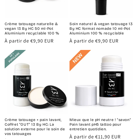
Crème tatouage naturelle &
Soin naturel & vegan tatouage 13
vegan 13 By HC 50 ml-Pot
By HC format nomade 10 ml-Pot
Aluminium recyclable 100 %
Aluminium 100 % recyclable
Prix
À partir de €9,90 EUR
Prix
À partir de €9,90 EUR
habituel
habituel
Crème tatouage + pain lavant,
Mieux que le pH neutre ! "savon"
Coffret "OUT" 13 By HC: La
Pain lavant pH5 tattoo pour
solution externe pour le soin de
entretien quotidien.
vos tatouages
Prix
À partir de €11,90 EUR