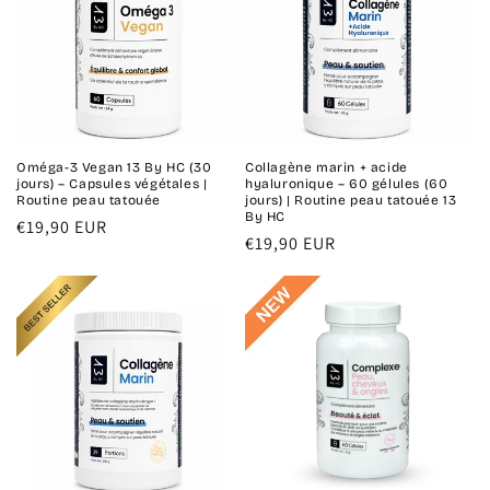
Oméga-3 Vegan 13 By HC (30
Collagène marin + acide
jours) – Capsules végétales |
hyaluronique – 60 gélules (60
Routine peau tatouée
jours) | Routine peau tatouée 13
By HC
Prix
€19,90 EUR
Prix
€19,90 EUR
habituel
habituel