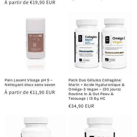
Prix
À partir de €19,90 EUR
habituel
habituel
Pain Lavant Visage pH 5 –
Pack Duo Gélules Collagène
Nettoyant doux sans savon
Marin + Acide Hyaluronique &
Oméga-3 Vegan – (30 jours)
Prix
À partir de €11,90 EUR
Routine In & Out Peau &
habituel
Tatouage | 13 By HC
Prix
€34,90 EUR
habituel