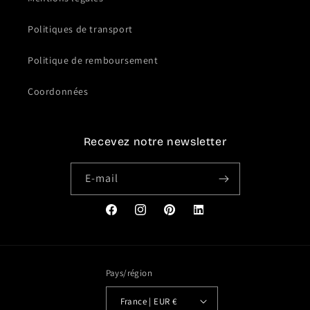
Politiques de transport
Politique de remboursement
Coordonnées
Recevez notre newsletter
E-mail
Facebook
Instagram
Pinterest
Translation
missing:
fr.general.social.links.link
Pays/région
France | EUR €