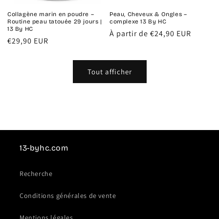
Collagène marin en poudre –
Peau, Cheveux & Ongles –
Routine peau tatouée 29 jours |
complexe 13 By HC
13 By HC
Prix
À partir de €24,90 EUR
Prix
€29,90 EUR
habituel
habituel
Tout afficher
13-byhc.com
Recherche
Conditions générales de vente
Mentions légales