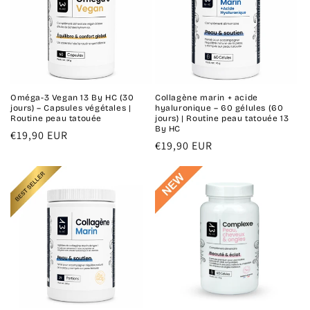
Oméga-3 Vegan 13 By HC (30
Collagène marin + acide
jours) – Capsules végétales |
hyaluronique – 60 gélules (60
Routine peau tatouée
jours) | Routine peau tatouée 13
By HC
Prix
€19,90 EUR
Prix
€19,90 EUR
habituel
habituel