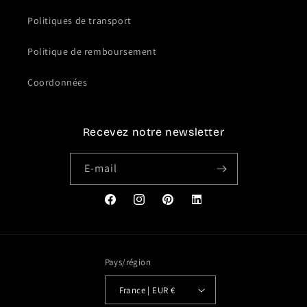
Politiques de transport
Politique de remboursement
Coordonnées
Recevez notre newsletter
E-mail
Facebook
Instagram
Pinterest
Translation
missing:
fr.general.social.links.link
Pays/région
France | EUR €