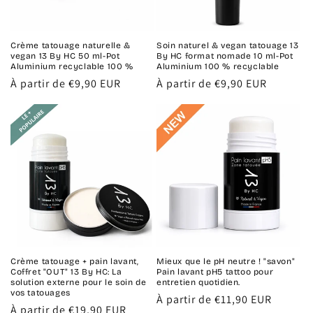
Crème tatouage naturelle &
Soin naturel & vegan tatouage 13
vegan 13 By HC 50 ml-Pot
By HC format nomade 10 ml-Pot
Aluminium recyclable 100 %
Aluminium 100 % recyclable
Prix
À partir de €9,90 EUR
Prix
À partir de €9,90 EUR
habituel
habituel
Crème tatouage + pain lavant,
Mieux que le pH neutre ! "savon"
Coffret "OUT" 13 By HC: La
Pain lavant pH5 tattoo pour
solution externe pour le soin de
entretien quotidien.
vos tatouages
Prix
À partir de €11,90 EUR
Prix
À partir de €19,90 EUR