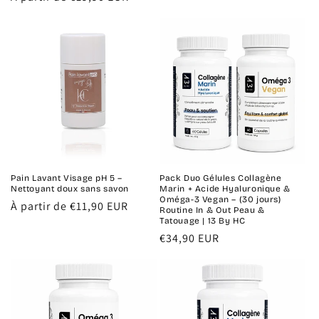
habituel
habituel
Pain Lavant Visage pH 5 –
Pack Duo Gélules Collagène
Nettoyant doux sans savon
Marin + Acide Hyaluronique &
Oméga-3 Vegan – (30 jours)
Prix
À partir de €11,90 EUR
Routine In & Out Peau &
habituel
Tatouage | 13 By HC
Prix
€34,90 EUR
habituel