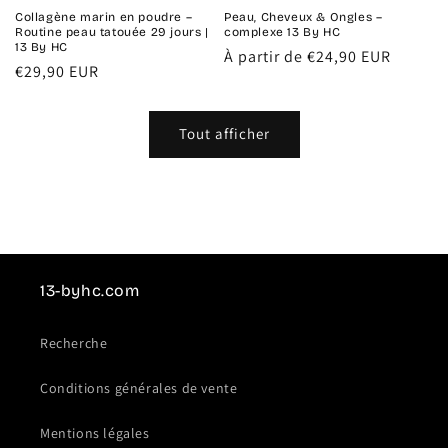
Collagène marin en poudre –
Peau, Cheveux & Ongles –
Routine peau tatouée 29 jours |
complexe 13 By HC
13 By HC
Prix
À partir de €24,90 EUR
Prix
€29,90 EUR
habituel
habituel
Tout afficher
13-byhc.com
Recherche
Conditions générales de vente
Mentions légales