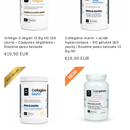
Oméga-3 Vegan 13 By HC (30
Collagène marin + acide
jours) – Capsules végétales |
hyaluronique – 60 gélules (60
Routine peau tatouée
jours) | Routine peau tatouée 13
By HC
Prix
€19,90 EUR
Prix
€19,90 EUR
habituel
habituel