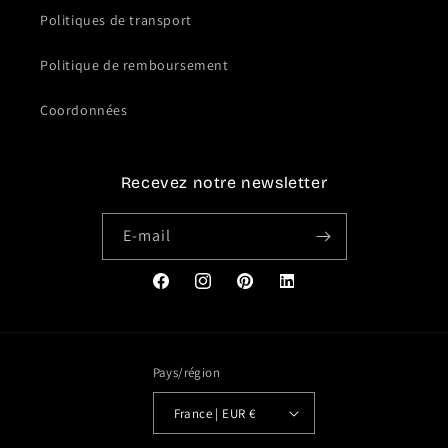
Politiques de transport
Politique de remboursement
Coordonnées
Recevez notre newsletter
E-mail
Facebook
Instagram
Pinterest
Translation
missing:
fr.general.social.links.link
Pays/région
France | EUR €