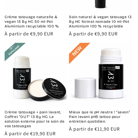
Crème tatouage naturelle &
Soin naturel & vegan tatouage 13
vegan 13 By HC 50 ml-Pot
By HC format nomade 10 ml-Pot
Aluminium recyclable 100 %
Aluminium 100 % recyclable
Prix
À partir de €9,90 EUR
Prix
À partir de €9,90 EUR
habituel
habituel
Crème tatouage + pain lavant,
Mieux que le pH neutre ! "savon"
Coffret "OUT" 13 By HC: La
Pain lavant pH5 tattoo pour
solution externe pour le soin de
entretien quotidien.
vos tatouages
Prix
À partir de €11,90 EUR
Prix
À partir de €19,90 EUR
habituel