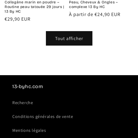
Collagène marin en poudre –
Peau, Cheveux & Ongles –
Routine peau tatouée 29 jours |
complexe 13 By HC
13 By HC
Prix
À partir de €24,90 EUR
Prix
€29,90 EUR
habituel
habituel
Tout afficher
13-byhc.com
Recherche
Conditions générales de vente
Mentions légales