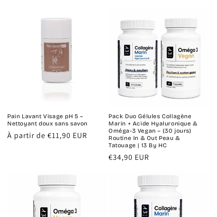
habituel
Pain Lavant Visage pH 5 –
Pack Duo Gélules Collagène
Nettoyant doux sans savon
Marin + Acide Hyaluronique &
Oméga-3 Vegan – (30 jours)
Prix
À partir de €11,90 EUR
Routine In & Out Peau &
habituel
Tatouage | 13 By HC
Prix
€34,90 EUR
habituel