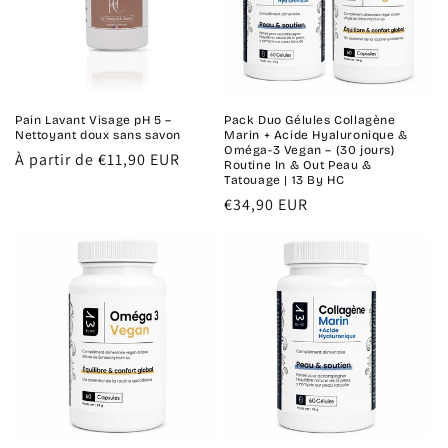
Pain Lavant Visage pH 5 –
Pack Duo Gélules Collagène
Nettoyant doux sans savon
Marin + Acide Hyaluronique &
Oméga-3 Vegan – (30 jours)
Prix
À partir de €11,90 EUR
Routine In & Out Peau &
habituel
Tatouage | 13 By HC
Prix
€34,90 EUR
habituel