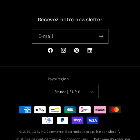
Recevez notre newsletter
E-mail
Facebook
Instagram
Pinterest
Translation
missing:
fr.general.social.links.link
Pays/région
France | EUR €
Moyens
de
paiement
© 2026,
13 By HC
Commerce électronique propulsé par Shopify
Politique de confidentialité
Coordonnées
Politique d’expédition