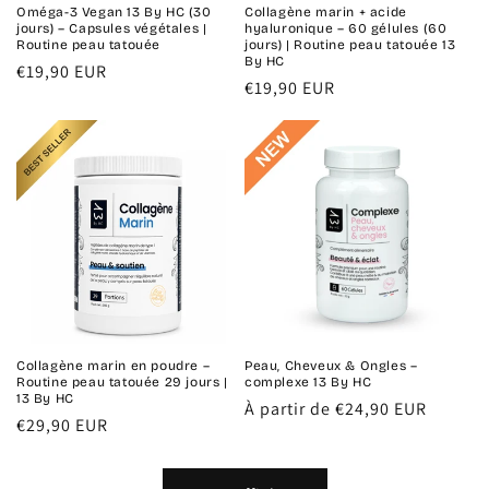
Oméga-3 Vegan 13 By HC (30
Collagène marin + acide
jours) – Capsules végétales |
hyaluronique – 60 gélules (60
Routine peau tatouée
jours) | Routine peau tatouée 13
By HC
Prix
€19,90 EUR
Prix
€19,90 EUR
habituel
habituel
Collagène marin en poudre –
Peau, Cheveux & Ongles –
Routine peau tatouée 29 jours |
complexe 13 By HC
13 By HC
Prix
À partir de €24,90 EUR
Prix
€29,90 EUR
habituel
habituel