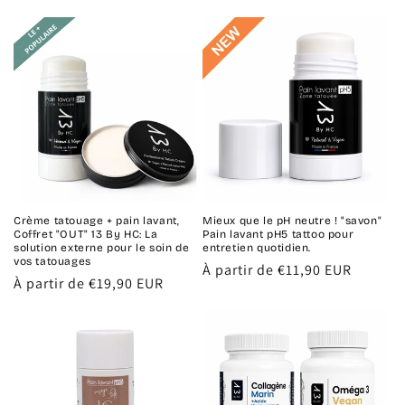
habituel
habituel
Crème tatouage + pain lavant,
Mieux que le pH neutre ! "savon"
Coffret "OUT" 13 By HC: La
Pain lavant pH5 tattoo pour
solution externe pour le soin de
entretien quotidien.
vos tatouages
Prix
À partir de €11,90 EUR
Prix
À partir de €19,90 EUR
habituel
habituel