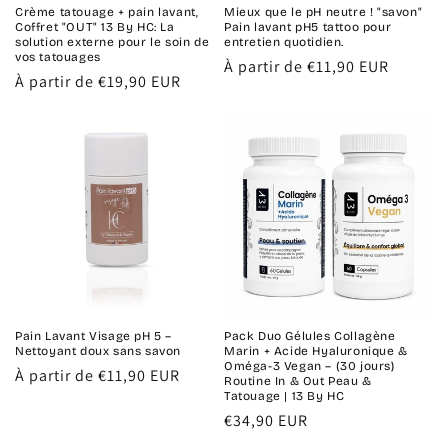
Crème tatouage + pain lavant,
Mieux que le pH neutre ! "savon"
Coffret "OUT" 13 By HC: La
Pain lavant pH5 tattoo pour
solution externe pour le soin de
entretien quotidien.
vos tatouages
Prix
À partir de €11,90 EUR
Prix
À partir de €19,90 EUR
habituel
habituel
Pain Lavant Visage pH 5 –
Pack Duo Gélules Collagène
Nettoyant doux sans savon
Marin + Acide Hyaluronique &
Oméga-3 Vegan – (30 jours)
Prix
À partir de €11,90 EUR
Routine In & Out Peau &
habituel
Tatouage | 13 By HC
Prix
€34,90 EUR
habituel