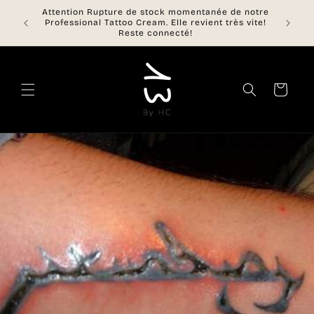
et
Attention Rupture de stock momentanée de notre
passer
📦 Livr
Professional Tattoo Cream. Elle revient très vite!
au
off
Reste connecté!
contenu
Panier