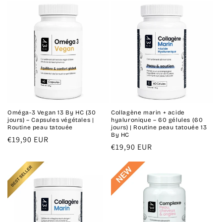
Oméga-3 Vegan 13 By HC (30
Collagène marin + acide
jours) – Capsules végétales |
hyaluronique – 60 gélules (60
Routine peau tatouée
jours) | Routine peau tatouée 13
By HC
Prix
€19,90 EUR
Prix
€19,90 EUR
habituel
habituel