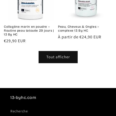
Collagène marin en poudre –
Peau, Cheveux & Ongles –
Routine peau tatouée 29 jours |
complexe 13 By HC
13 By HC
Prix
À partir de €24,90 EUR
Prix
€29,90 EUR
habituel
habituel
Tout afficher
13-byhc.com
Recherche