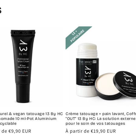
s
turel & vegan tatouage 13 By HC
Crème tatouage + pain lavant, Coff
nomade 10 ml-Pot Aluminium
"OUT" 13 By HC: La solution externe
cyclable
pour le soin de vos tatouages
r de €9,90 EUR
Prix
À partir de €19,90 EUR