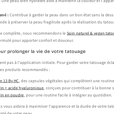
:
Une peau bien hydratée aide à maintenir la couleur et l'appa
ané :
Contribue à garder la peau dans un bon état sans la dess
ide à préserver la peau fragilisée après la réalisation du tatou
ce complète, nous recommendons le
Soin naturel & vegan tat
ormulé pour apporter confort et douceur.
ur prolonger la vie de votre tatouage
tent pas à l'application initiale. Pour garder votre tatouage écl
res produits recommandés :
n 13 By HC
, des capsules végétales qui complètent une routin
in + acide hyaluronique
, conçues pour contribuer à la bonne s
in en poudre
, pour une routine facile à intégrer au quotidien.
ts vous aidera à maximiser l'apparence et la durée de votre ta
nté de votre peau.