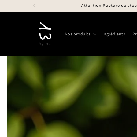
et
Attention Rupture de stoc
passer
au
contenu
Nos produits
Ingrédients
Pr