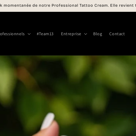
k momentanée de notre Professional Tattoo Cream. Elle revient t
ofessionnels
#Team13
Entreprise
Blog
Contact