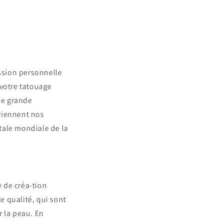
ession personnelle
 votre tatouage
une grande
rviennent nos
itale mondiale de la
 de créa-tion
te qualité, qui sont
 la peau. En