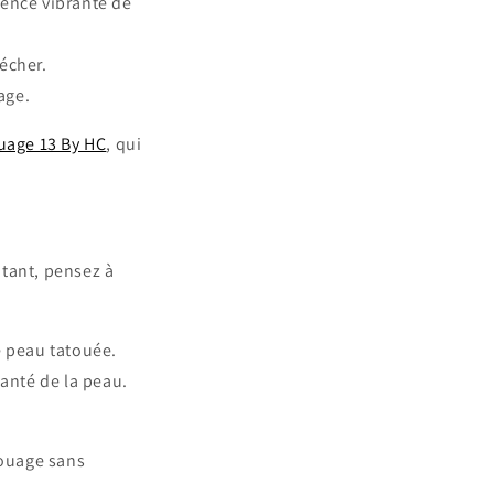
rence vibrante de
écher.
age.
ouage 13 By HC
, qui
atant, pensez à
e peau tatouée.
anté de la peau.
touage sans