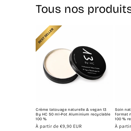
Tous nos produit
Crème tatouage naturelle & vegan 13
Soin na
By HC 50 ml-Pot Aluminium recyclable
format 
100 %
100 % re
Prix
À partir de €9,90 EUR
Prix
À parti