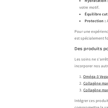
Hydratation 
votre motif.
Équilibre cut
Protection :
A
Pour une expérien
est spécialement f
Des produits po
Les soins ne s'arrê
incorporer nos aut
Oméga-3 Vega
Collagène mar
Collagène mar
Intégrer ces produi
compromettre la sa