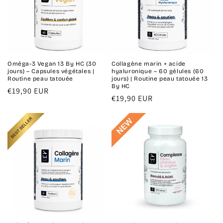
Oméga-3 Vegan 13 By HC (30
Collagène marin + acide
jours) – Capsules végétales |
hyaluronique – 60 gélules (60
Routine peau tatouée
jours) | Routine peau tatouée 13
By HC
Prix
€19,90 EUR
Prix
€19,90 EUR
habituel
habituel