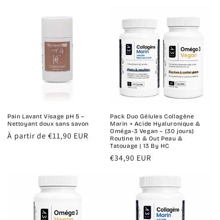
habituel
Pain Lavant Visage pH 5 –
Pack Duo Gélules Collagène
Nettoyant doux sans savon
Marin + Acide Hyaluronique &
Oméga-3 Vegan – (30 jours)
Prix
À partir de €11,90 EUR
Routine In & Out Peau &
habituel
Tatouage | 13 By HC
Prix
€34,90 EUR
habituel