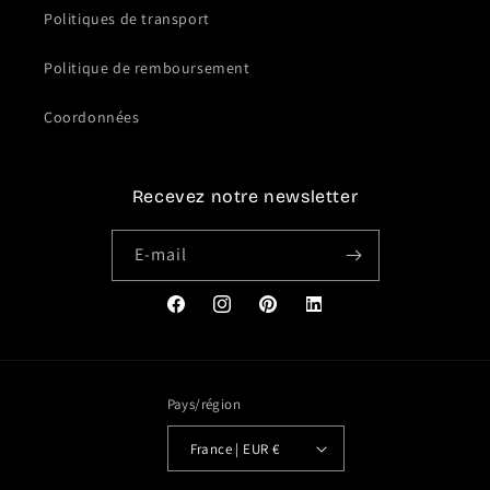
Politiques de transport
Politique de remboursement
Coordonnées
Recevez notre newsletter
E-mail
Facebook
Instagram
Pinterest
Translation
missing:
fr.general.social.links.link
Pays/région
France | EUR €