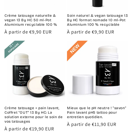
Crème tatouage naturelle &
Soin naturel & vegan tatouage 13
vegan 13 By HC 50 ml-Pot
By HC format nomade 10 ml-Pot
Aluminium recyclable 100 %
Aluminium 100 % recyclable
Prix
À partir de €9,90 EUR
Prix
À partir de €9,90 EUR
habituel
habituel
Crème tatouage + pain lavant,
Mieux que le pH neutre ! "savon"
Coffret "OUT" 13 By HC: La
Pain lavant pH5 tattoo pour
solution externe pour le soin de
entretien quotidien.
vos tatouages
Prix
À partir de €11,90 EUR
Prix
À partir de €19,90 EUR
habituel