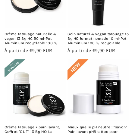
Crème tatouage naturelle &
Soin naturel & vegan tatouage 13
vegan 13 By HC 50 ml-Pot
By HC format nomade 10 ml-Pot
Aluminium recyclable 100 %
Aluminium 100 % recyclable
Prix
À partir de €9,90 EUR
Prix
À partir de €9,90 EUR
habituel
habituel
Crème tatouage + pain lavant,
Mieux que le pH neutre ! "savon"
Coffret "OUT" 13 By HC: La
Pain lavant pH5 tattoo pour