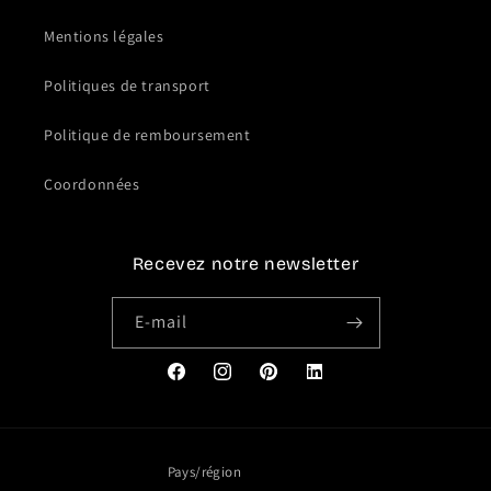
Mentions légales
Politiques de transport
Politique de remboursement
Coordonnées
Recevez notre newsletter
E-mail
Facebook
Instagram
Pinterest
Translation
missing:
fr.general.social.links.link
Pays/région