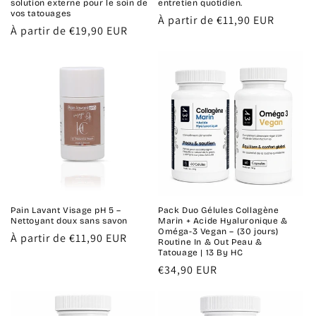
solution externe pour le soin de
entretien quotidien.
vos tatouages
Prix
À partir de €11,90 EUR
Prix
À partir de €19,90 EUR
habituel
habituel
Pain Lavant Visage pH 5 –
Pack Duo Gélules Collagène
Nettoyant doux sans savon
Marin + Acide Hyaluronique &
Oméga-3 Vegan – (30 jours)
Prix
À partir de €11,90 EUR
Routine In & Out Peau &
habituel
Tatouage | 13 By HC
Prix
€34,90 EUR
habituel