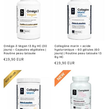
Oméga-3 Vegan 13 By HC (30
Collagène marin + acide
jours) – Capsules végétales |
hyaluronique – 60 gélules (60
Routine peau tatouée
jours) | Routine peau tatouée 13
By HC
Prix
€19,90 EUR
Prix
€19,90 EUR
habituel
habituel