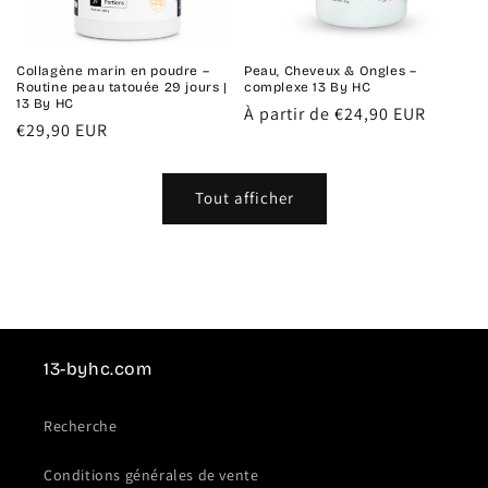
Collagène marin en poudre –
Peau, Cheveux & Ongles –
Routine peau tatouée 29 jours |
complexe 13 By HC
13 By HC
Prix
À partir de €24,90 EUR
Prix
€29,90 EUR
habituel
habituel
Tout afficher
13-byhc.com
Recherche
Conditions générales de vente