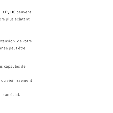
13 By HC
peuvent
re plus éclatant.
xtension, de votre
anée peut être
Les capsules de
u du vieillissement
 son éclat.