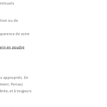
ontinuels
ation ou de
pparence de votre
arin en poudre
ns appropriés. En
niment. Pensez
brée, et à toujours