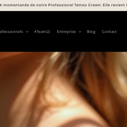
k momentanée de notre Professional Tattoo Cream. Elle revient t
ofessionnels
#Team13
Entreprise
Blog
Contact