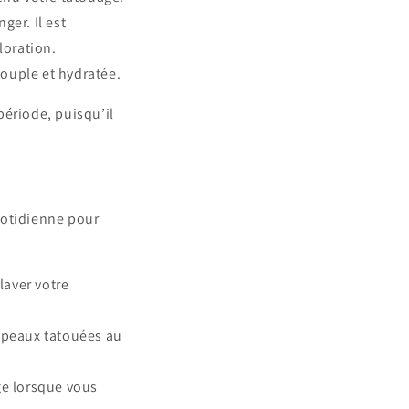
ger. Il est
loration.
souple et hydratée.
période, puisqu’il
quotidienne pour
laver votre
 peaux tatouées au
age lorsque vous