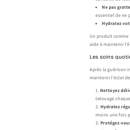
Ne pas gratte
essentiel de ne p
Hydratez vot
Un produit comme 
aide à maintenir l’
Les soins quoti
Après la guérison i
maintenir l'éclat d
Nettoyez déli
tatouage chaque
Hydratez rég
moins une fois p
Protégez-vous