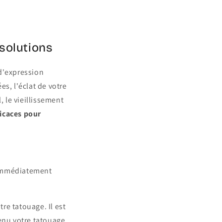
 solutions
 d'expression
s, l'éclat de votre
, le vieillissement
ficaces pour
t immédiatement
tre tatouage. Il est
enu votre tatouage.