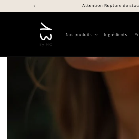
et
Attention Rupture de stoc
passer
au
contenu
Nos produits
Ingrédients
Pr