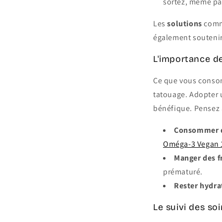
sortez, même pa
Les
solutions
comm
également soutenir 
L'importance de
Ce que vous consomm
tatouage. Adopter u
bénéfique. Pensez 
Consommer d
Oméga-3 Vegan 
Manger des f
prématuré.
Rester hydra
Le suivi des so