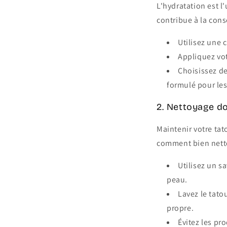
L'hydratation est l
contribue à la cons
Utilisez une 
Appliquez vot
Choisissez d
formulé pour le
2. Nettoyage d
Maintenir votre tat
comment bien netto
Utilisez un s
peau.
Lavez le tato
propre.
Évitez les pro