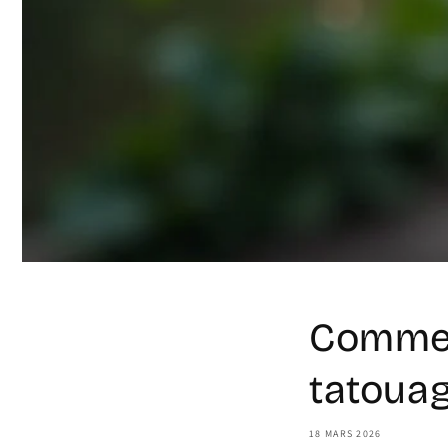
Commen
tatouag
18 MARS 2026