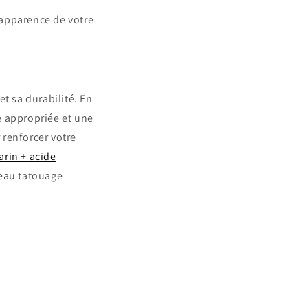
'apparence de votre
t sa durabilité. En
e appropriée et une
 renforcer votre
rin + acide
beau tatouage