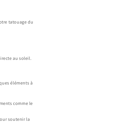
votre tatouage du
recte au soleil.
lques éléments à
iments comme le
our soutenir la