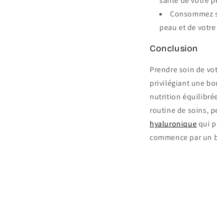
santé de votre p
Consommez suf
peau et de votre
Conclusion
Prendre soin de vot
privilégiant une b
nutrition équilibré
routine de soins, 
hyaluronique
qui p
commence par un b