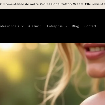
k momentanée de notre Professional Tattoo Cream. Elle revient t
ofessionnels
#Team13
Entreprise
Blog
Contact