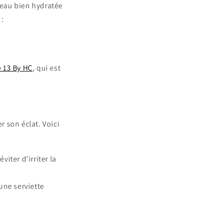
 peau bien hydratée
 :
e 13 By HC
, qui est
r son éclat. Voici
iter d'irriter la
une serviette