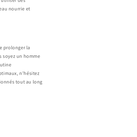
utiliser des
eau nourrie et
 prolonger la
ous soyez un homme
outine
optimaux, n'hésitez
ionnés tout au long