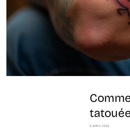
Commen
tatouée
9 AVRIL 2026