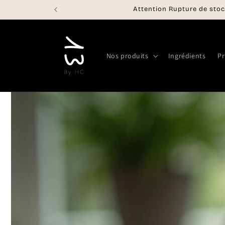
et
Attention Rupture de stoc
passer
au
contenu
Nos produits
Ingrédients
Pr