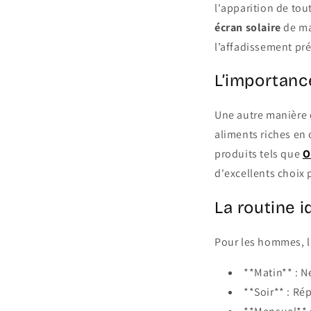
l'apparition de tout
écran solaire
de ma
l’affadissement pr
L’importanc
Une autre manière 
aliments riches en
produits tels que
O
d'excellents choix 
La routine 
Pour les hommes, la
**Matin** : N
**Soir** : Ré