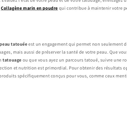
 Évaluez l'état de votre peau et de votre tatouage, envisagez d'
e
Collagène marin en poudre
qui contribue à maintenir votre p
peau tatouée
est un engagement qui permet non seulement de
uages, mais aussi de préserver la santé de votre peau. Que v
un
tatouage
ou que vous ayez un parcours tatoué, suivre une r
ection et nutrition est primordial. Pour obtenir des résultats 
 produits spécifiquement conçus pour vous, comme ceux ment
Retour au blog