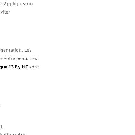
ne. Appliquez un
viter
limentation. Les
e votre peau. Les
ique 13 By HC
sont
:
t.