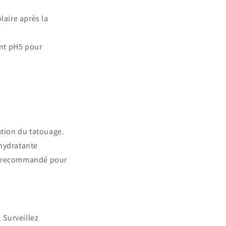
laire après la
ant pH5 pour
sation du tatouage.
 hydratante
 recommandé pour
 Surveillez