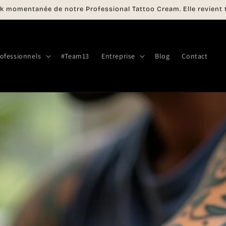
k momentanée de notre Professional Tattoo Cream. Elle revient t
ofessionnels
#Team13
Entreprise
Blog
Contact