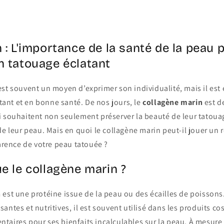
 : L'importance de la santé de la peau 
n tatouage éclatant
st souvent un moyen d’exprimer son individualité, mais il est e
latant et en bonne santé. De nos jours, le
collagène marin
est d
i souhaitent non seulement préserver la beauté de leur tatou
de leur peau. Mais en quoi le collagène marin peut-il jouer un r
parence de votre peau tatouée ?
e le collagène marin ?
n
est une protéine issue de la peau ou des écailles de poisson
antes et nutritives, il est souvent utilisé dans les produits co
taires pour ses bienfaits incalculables sur la peau. À mesur