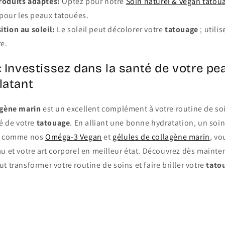
produits adaptés:
Optez pour notre
Soin naturel & vegan tatou
pour les peaux tatouées.
ition au soleil:
Le soleil peut décolorer votre
tatouage
; utili
re.
: Investissez dans la santé de votre pe
latant
agène marin
est un excellent complément à votre routine de so
té de votre
tatouage
. En alliant une bonne hydratation, un soin
té comme nos
Oméga-3 Vegan
et
gélules de collagène marin
, vo
au et votre art corporel en meilleur état. Découvrez dès maint
t transformer votre routine de soins et faire briller votre
tato
Retour au blog