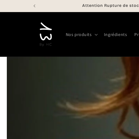
et
Attention Rupture de stoc
passer
au
contenu
Nos produits
Ingrédients
Pr