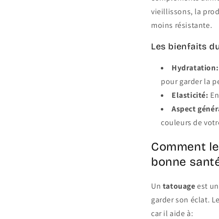
vieillissons, la pr
moins résistante.
Les bienfaits d
Hydratation:
pour garder la p
Elasticité:
En
Aspect génér
couleurs de vot
Comment le 
bonne sant
Un
tatouage
est un
garder son éclat. L
car il aide à: