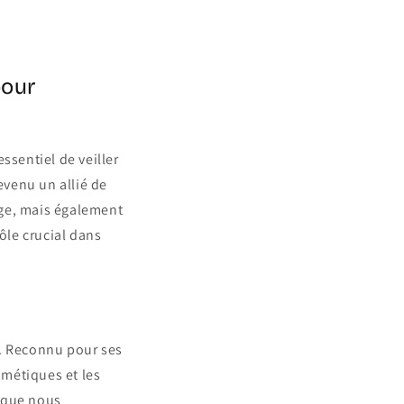
pour
ssentiel de veiller
evenu un allié de
age, mais également
ôle crucial dans
s. Reconnu pour ses
smétiques et les
e que nous