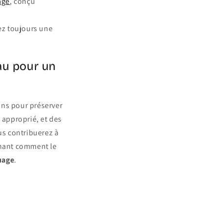
age
, conçu
sez toujours une
au pour un
ins pour préserver
 approprié, et des
us contribuerez à
enant comment le
uage
.