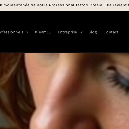
k momentanée de notre Professional Tattoo Cream. Elle revient t
ofessionnels
#Team13
Entreprise
Blog
Contact