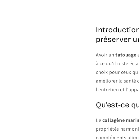
Share
Introduction
préserver u
Avoir un
tatouage
e
à ce qu’il reste éc
choix pour ceux qu
améliorer la santé 
l’entretien et l'ap
Qu'est-ce qu
Le
collagène mari
propriétés harmonis
compléments alimen