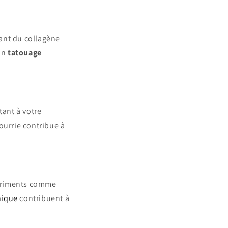
nant du collagène
 un
tatouage
tant à votre
ourrie contribue à
nutriments comme
nique
contribuent à