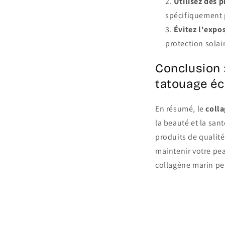
Utilisez des 
spécifiquement 
Évitez l'expos
protection solai
Conclusion 
tatouage éc
En résumé, le
coll
la beauté et la san
produits de quali
maintenir votre pe
collagène marin peu